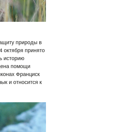
ащиту природы в
 4 октября принято
ь историю
рдена помощи
иконах Франциск
зык и относится к