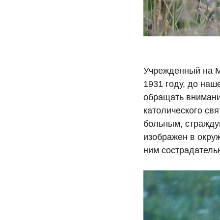
Учрежденный на М
1931 году, до наш
обращать внимани
католического св
больным, стражду
изображен в окруж
ним сострадательн