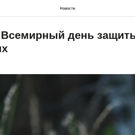
Новости
 Всемирный день защит
ых