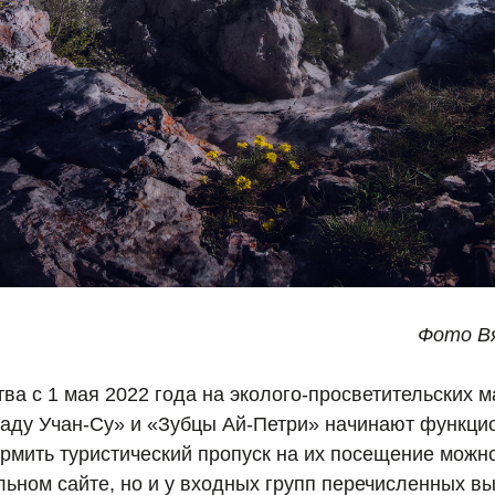
Фото Вя
ва с 1 мая 2022 года на эколого-просветительских 
паду Учан-Су» и «Зубцы Ай-Петри» начинают функци
рмить туристический пропуск на их посещение можно
ьном сайте, но и у входных групп перечисленных в