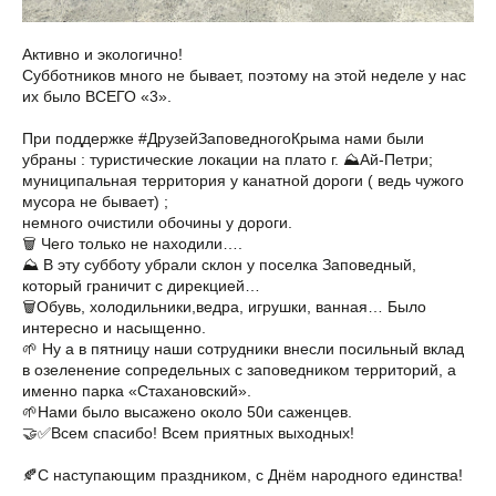
Активно и экологично!
Субботников много не бывает, поэтому на этой неделе у нас
их было ВСЕГО «3».
При поддержке #ДрузейЗаповедногоКрыма нами были
убраны : туристические локации на плато г. ⛰️Ай-Петри;
муниципальная территория у канатной дороги ( ведь чужого
мусора не бывает) ;
немного очистили обочины у дороги.
🗑️ Чего только не находили….
⛰️ В эту субботу убрали склон у поселка Заповедный,
который граничит с дирекцией…
🗑️Обувь, холодильники,ведра, игрушки, ванная… Было
интересно и насыщенно.
🌱 Ну а в пятницу наши сотрудники внесли посильный вклад
в озеленение сопредельных с заповедником территорий, а
именно парка «Стахановский».
🌱Нами было высажено около 50и саженцев.
🤝✅Всем спасибо! Всем приятных выходных!
🍂С наступающим праздником, с Днём народного единства!