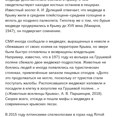
свидетельствуют находки костных останков в пещерах.
Известный зоолог А. И. Дулицкий отмечает, что медведи в
Крыму жили в среднем плейстоцене–среднем голоцене и
вплоть до позднего палеолита. Гипотезу же о том, что бурые
медведи продержались в Крыму до XVII века (Макаров,
1947), он подвергает сомнению.
СМИ иногда сообщали о медведях, выращенных в неволе и
сбежавших от своих хозяев на территории Крыма, но звери
были быстро отловлены и возвращены владельцам.
Например, известно, что в 1971 году из вольера на Грушевой
поляне сбежало двое медвежат-подростков. Животные не
боялись людей и иногда появлялись на туристических
стоянках, привлечённые запахом пищевых отходов. «Долго
это продолжаться не могло, поскольку от туристов стали
поступать жалобы. Распоясавшихся медвежат изловили и
посадили в клетку в зооуголке на Грушевой поляне…»
(«Животные-вселенцы Крыма», А. В. Паршинцев, 2018).
Скорее всего, отсюда и пошли мифы о медведях в
современных крымских лесах.
В 2015 году ялтинскими спелеологами в горах над Ялтой