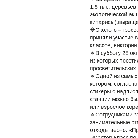
1,6 тыс. деревьев
экологической ак
кипарисы),выраще
🔶Эколого –просв
приняли участие 
классов, викторин
🔸В субботу 28 ок
из которых посети
просветительских
🔸Одной из самых
котором, согласно
стикеры с надпися
станции можно был
или взрослое кор
🔸Сотрудниками з
занимательные ста
отходы верно; «П
«Мастер-класс по 