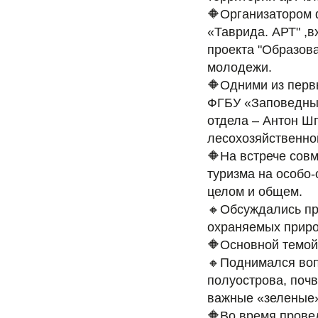
🔶Организатором 
«Таврида. АРТ" ,
проекта "Образов
молодежи.
🔶Одними из первы
ФГБУ «Заповедный
отдела – Антон Ш
лесохозяйственно
🔶На встрече совм
туризма на особо-
целом и общем.
🔸Обсуждались пр
охраняемых приро
🔶Основной темой
🔸Поднимался воп
полуострова, поч
важные «зеленые»
🔶Во время прове