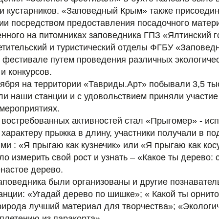
 и кустарников. «Заповедный Крым» также присоедин
ции посредством предоставления посадочного матер
нного на питомниках заповедника ГПЗ «Ялтинский г
етительский и туристический отделы ФГБУ «Заповед
в фестивале путем проведения различных экологичес
 и конкурсов.
тября на территории «Тавриды.Арт» побывали 3,5 тыс
ли наши станции и с удовольствием приняли участие 
 мероприятиях.
 востребованных активностей стал «Прыгомер» - исп
 характеру прыжка в длину, участники получали в п
ми : «Я прыгаю как кузнечик» или «Я прыгаю как кос
о измерить свой рост и узнать – «Какое ты дерево: 
енастое дерево.
аповедника были организованы и другие познавател
нции: «Угадай дерево по шишке»; « Какой ты орнит
рирода лучший материал для творчества»; «Экологич
плетению из паракорта».