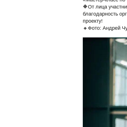
🔶От лица участн
благодарность ор
проекту!
🔸Фото: Андрей Чу