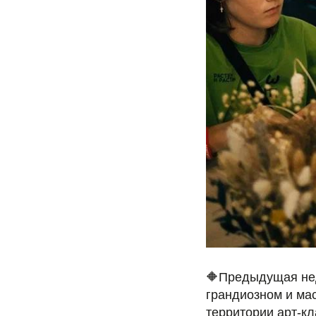
🔶Предыдущая нед
грандиозном и ма
территории арт-кл