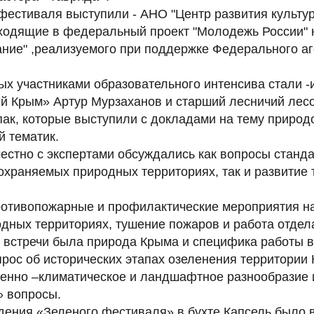
фестиваля выступили - АНО "Центр развития культу
входящие в федеральный проект "Молодежь России"
ание" ,реализуемого при поддержке Федерального аг
х участниками образовательного интенсива стали -
 Крым» Артур Мурзаханов и старший лесничий лесо
пак, которые выступили с докладами на тему природ
й тематик.
естно с экспертами обсуждались как вопросы станд
охраняемых природных территориях, так и развитие 
отивопожарные и профилактические мероприятия на
дных территориях, тушение пожаров и работа отдел
 встречи была природа Крыма и специфика работы в
рос об исторических этапах озеленения территории
венно –климатическое и ландшафтное разнообразие 
 вопросы.
дения «Зеленого фестиваля» в бухте Капсель было