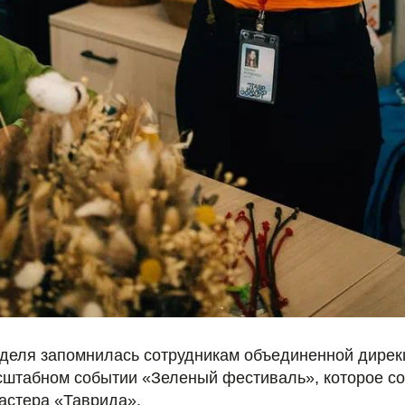
еля запомнилась сотрудникам объединенной дирекц
сштабном событии «Зеленый фестиваль», которое со
астера «Таврида».