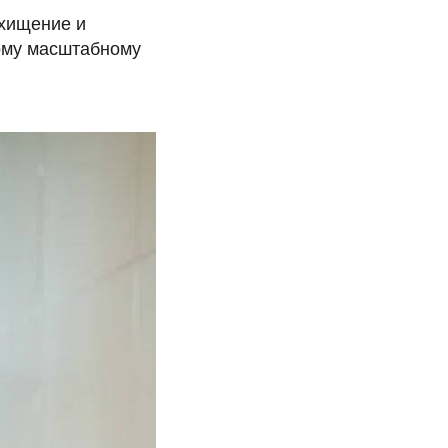
схищение и
кому масштабному