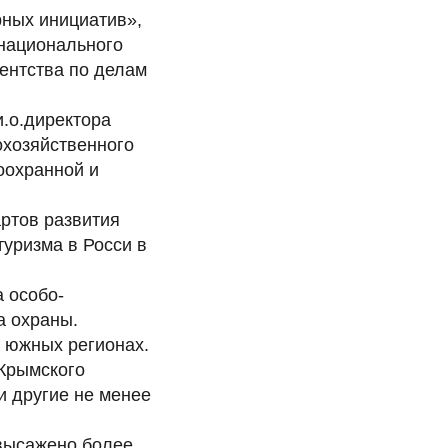
рных инициатив»,
 национального
ентства по делам
и.о.директора
хозяйственного
оохранной и
артов развития
туризма в Росси в
 особо-
а охраны.
 южных регионах.
 Крымского
и другие не менее
 высажено более