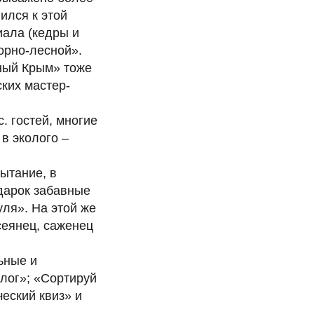
ился к этой
иала (кедры и
орно-лесной».
ный Крым» тоже
ких мастер-
. гостей, многие
в эколого –
ытание, в
одарок забавные
уля». На этой же
сеянец, саженец
ьные и
олог»; «Сортируй
еский квиз» и