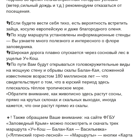
(ветер,сильный дождь и т.д.) рекомендуем отказаться от
посещения.
👣Если будете вести себя тихо, есть вероятность встретить
зайца, косулю европейскую и даже благородного оленя.
👣По ходу маршрута установлены информационные стенды
— Вы узнаете много полезного и интересного о флоре
заповедника.
👣Широкая дорога плавно спускается через сосновый лес в
ущелье Уч-Кош.
👣По пути Вам будут открываться головокружительные виды
на мощную стену и обрывы скалы Балан-Кая, сложенной
известняком возрастом 180 миллионов лет — что
свидетельствует о том, что в юрский период здесь
плескалось тёплое тропическое море.
▫️Обратите внимание, как живописно здесь растут сосны,
прямо на крутых склонах и скальных выходах, иногда
кажется, что они растут прямо из скалы.
🔸! Также обращаем Ваше внимание: на сайте ФГБУ
«Заповедный Крым» можно посмотреть и скачать трек
маршрута «Уч-Кош — Балан-Кая — Васильевка»
(«Ялтинский горно-лесной» — «Маршруты» — кнопки «Карта