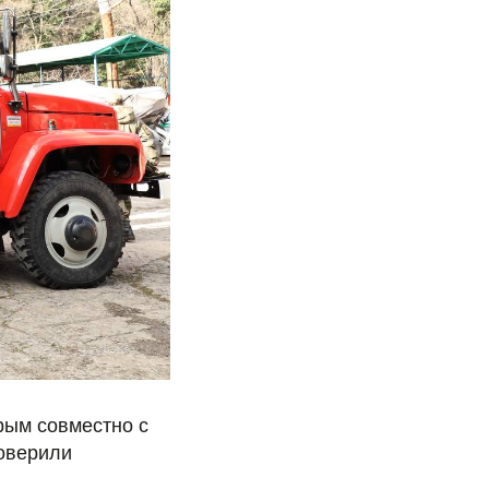
рым совместно с
оверили