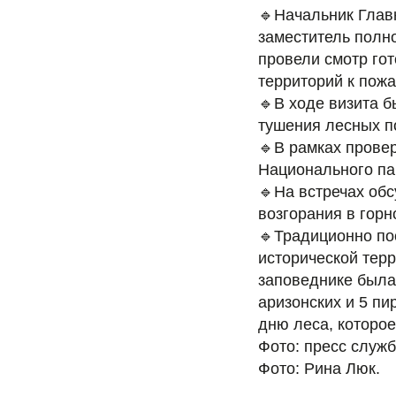
🔹Начальник Глав
заместитель полн
провели смотр го
территорий к пож
🔹В ходе визита 
тушения лесных п
🔹В рамках прове
Национального па
🔹На встречах об
возгорания в горн
🔹Традиционно по
исторической тер
заповеднике была
аризонских и 5 п
дню леса, которое
Фото: пресс служ
Фото: Рина Люк.