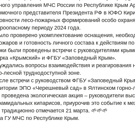
ного управления МЧС России по Республике Крым А
омочного представителя Президента РФ в ЮФО Кир
товности лесо-пожарных формирований особо охра
ароопасному периоду 2024 года.
было проверено укомплектование оснащения, необхо
ожаров и готовность личного состава к действиям п
рки были проведены встречи с руководителями крым
рка «Крымский» и ФГБУ «Заповедный Крым».
суждались вопросы взаимодействия и реагирования 
о-лесной труднодоступной зоне.
сле встречи с руководством ФГБУ «Заповедный Кры
ритории ЭПО «Черешневый сад» в Ялтинском горно-
 проведена экологическая акция – руководители вы
ирамидальных кипарисов, приурочив это событие к 
 традиционно отмечается 21 марта. 🌱🌱🌱
ба ГУ МЧС по Республике Крым.