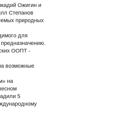
ркадий Ожигин и
илл Степанов
няемых природных
димого для
о предназначению.
ских ООПТ -
на возможные
м» на
лесном
садили 5
международному