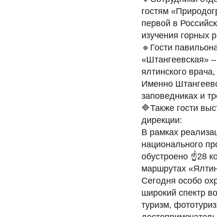
гостям «Природогр
первой в Российс
изучения горных 
🔹Гости павильона
«Штангеевская» – 
ялтинского врача
Именно Штангеевс
заповедниках и тр
🔷Также гости вы
дирекции:
В рамках реализа
национального пр
обустроено ☝️28 к
маршрутах «Ялтин
Сегодня особо ох
широкий спектр в
туризм, фототуриз