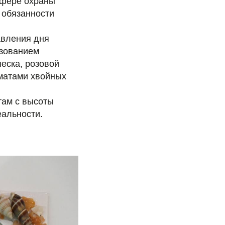
сфере охраны
 обязанности
авления дня
ьзованием
еска, розовой
оматами хвойных
там с высоты
еальности.