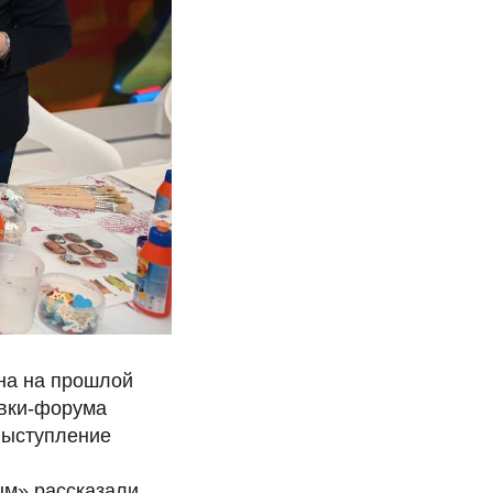
на на прошлой
авки-форума
выступление
ым» рассказали