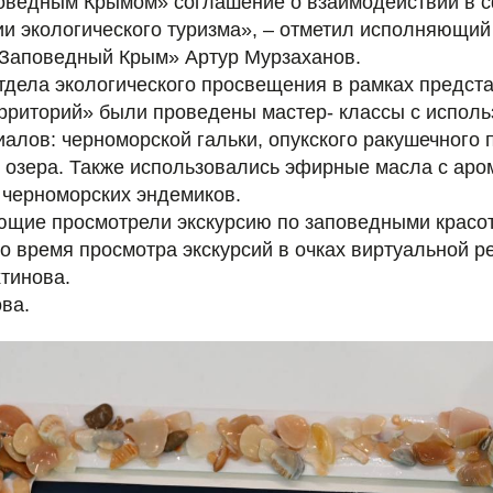
оведным Крымом» соглашение о взаимодействии в 
ии экологического туризма», – отметил исполняющий
Заповедный Крым» Артур Мурзаханов.
тдела экологического просвещения в рамках предст
рриторий» были проведены мастер- классы с испол
лов: черноморской гальки, опукского ракушечного п
о озера. Также использовались эфирные масла с ар
 черноморских эндемиков.
ющие просмотрели экскурсию по заповедными красо
во время просмотра экскурсий в очках виртуальной р
тинова.
ва.