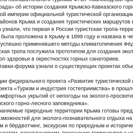
ада» об истории создания Крымско-Кавказского горн
кой империи официальной туристической организации
районов Крыма и создания туристических маршрутов 
 узнали, что первая в России туристская тропа-терр
была проложена в Крыму в 1899 году и названа в че
, успешно применявшего методы климатолечения Фё
кая тропа послужила прототипом для создания экол
оп здоровья в окрестностях горных санаториев.
ставки-форума узнали о существующих проектах объ
ции федерального проекта «Развитие туристической
оекта «Туризм и индустрия гостеприимства» в прошл
омфортных укрытий от непогоды на эколого-просвети
ского горно-лесного заповедника».
раняемые природные территории Крыма готовы пред
озможностей для эколого-познавательного отдыха на
м и бёрдвотчинг, экскурсии по природным и историч