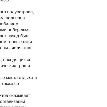
елью
ого полуострова,
 🌷 тюльпана
изобилием
ми побережья.
 лет назад был
ем горные пики.
оры - являются
х, находящихся
ических троп и
.
ые места отдыха и
 также со
ктов оказывает
 организаций