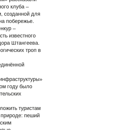
ого клуба –
, созданной для
на побережье.
енкур –
сть известного
дора Штангеева.
огических троп в
единённой
 инфраструктуры»
ом году было
тельских
ложить туристам
 природе: пеший
еским