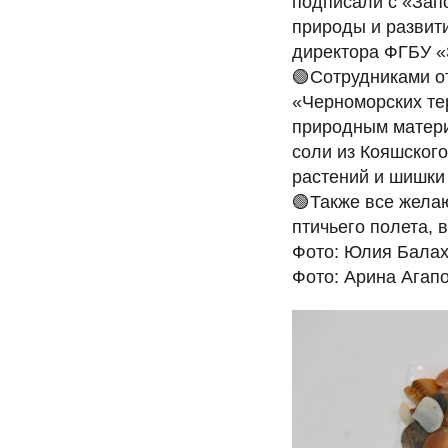
подписали с «Зап
природы и развит
директора ФГБУ «
🟢Сотрудниками о
«Черноморских те
природным материа
соли из Кояшског
растений и шишки
🟢Также все жела
птичьего полета, 
Фото: Юлия Балах
Фото: Арина Агапо