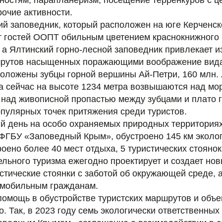
ностям, парапланеризм, посещение терренкуров с ц
очие активности.
ий заповедник, который расположен на юге Керченск
т гостей ООПТ обильным цветением краснокнижного
, а Ялтинский горно-лесной заповедник привлекает 
рутов насыщенных поражающими воображение вида
положены зубцы горной вершины Ай-Петри, 160 млн.
а сейчас на высоте 1234 метра возвышаются над мор
над живописной пропастью между зубцами и плато г
опулярных точек притяжения среди туристов.
й день на особо охраняемых природных территория
ФГБУ «Заповедный Крым», обустроено 145 км эколог
оено более 40 мест отдыха, 5 туристических стоянок
льного туризма ежегодно проектирует и создает нов
стические стоянки с заботой об окружающей среде, а
омобильным гражданам.
омощь в обустройстве туристских маршрутов и объе
. Так, в 2023 году семь экологически ответственных