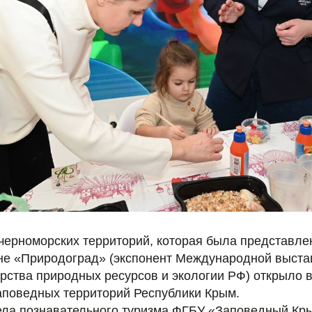
черноморских территорий, которая была представле
не «Природоград» (экспонент Международной выст
рства природных ресурсов и экологии РФ) открыло 
аповедных территорий Республики Крым.
ела познавательного туризма ФГБУ «Заповедный Кр