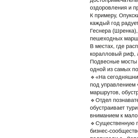
достопримечатель
оздоровления и пр
К примеру, Опукск
каждый год радуе
Геснера (Шренка)
пешеходных марш
В местах, где рас
коралловый риф, 
Подвесные мосты 
одной из самых п
🔹«На сегодняшни
под управлением 
маршрутов, обустр
🔹Отдел познавате
обустраивает тури
вниманием к мал
🔹Существенную п
бизнес-сообщество