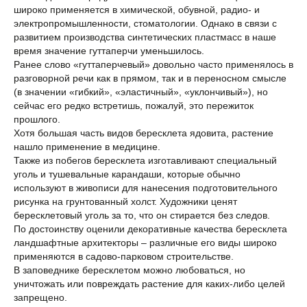
широко применяется в химической, обувной, радио- и
электропромышленности, стоматологии. Однако в связи с
развитием производства синтетических пластмасс в наше
время значение гуттаперчи уменьшилось.
Ранее слово «гуттаперчевый» довольно часто применялось в
разговорной речи как в прямом, так и в переносном смысле
(в значении «гибкий», «эластичный», «уклончивый»), но
сейчас его редко встретишь, пожалуй, это пережиток
прошлого.
Хотя большая часть видов бересклета ядовита, растение
нашло применение в медицине.
Также из побегов бересклета изготавливают специальный
уголь и тушевальные карандаши, которые обычно
используют в живописи для нанесения подготовительного
рисунка на грунтованный холст. Художники ценят
бересклетовый уголь за то, что он стирается без следов.
По достоинству оценили декоративные качества бересклета
ландшафтные архитекторы – различные его виды широко
применяются в садово-парковом строительстве.
В заповеднике бересклетом можно любоваться, но
уничтожать или повреждать растение для каких-либо целей
запрещено.