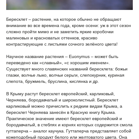
Бересклет – растение, на которое обычно не обращают
внимание во все времена года, кроме осени: уж в этот сезон
сложно пройти мимо и не заметить яркие коробочки
малиновых и красноватых оттенков, красиво
контрастирующие с листьями сочного зелёного цвета!
Научное название растения – Euonymus – может быть
переведено как «славный», «с хорошим именем».
Существует много славянских названий бересклета: божьи
глазки, волчье лыко, волчьи серьги, слепокурник, куриная
слепота, бружмель, бруслина, кислянка и др.
В Крыму растут бересклет европейский, карликовый,
Черняева, бородавчатый и широколистный. Бересклет
карликовый можно причислить к редким видам Крыма, а
бересклет Черняева занесён в Красную книгу Крыма.
Практическое значение имеют бересклет европейский и
бородавчатый, в стеблях и корнях которых содержится смола
гуттаперча – аналог каучука. Гуттаперча представляет собой
кожеподобный продукт белого или желтоватого цвета. Она