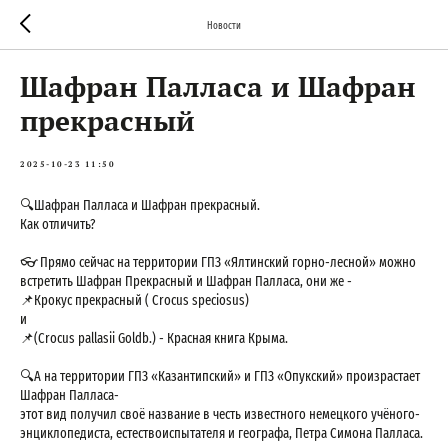
Новости
Шафран Палласа и Шафран
прекрасный
2025-10-23 11:50
🔍Шафран Палласа и Шафран прекрасный.
Как отличить?
👓 Прямо сейчас на территории ГПЗ «Ялтинский горно-лесной» можно
встретить Шафран Прекрасный и Шафран Палласа, они же -
📌Крокус прекрасный ( Crocus speciosus)
и
📌(Crocus pallasii Goldb.) - Красная книга Крыма.
🔍А на территории ГПЗ «Казантипский» и ГПЗ «Опукский» произрастает
Шафран Палласа-
этот вид получил своё название в честь известного немецкого учёного-
энциклопедиста, естествоиспытателя и географа, Петра Симона Палласа.