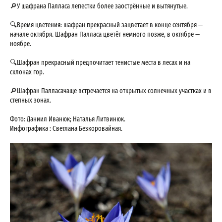
🔎У шафрана Палласа лепестки более заострённые и вытянутые.
🔍Время цветения: шафран прекрасный зацветает в конце сентября —
начале октября. Шафран Палласа цветёт немного позже, в октябре —
ноябре.
🔍Шафран прекрасный предпочитает тенистые места в лесах и на
склонах гор.
🔎Шафран Палласачаще встречается на открытых солнечных участках и в
степных зонах.
Фото: Даниил Иванюк; Наталья Литвинюк.
Инфографика : Светлана Безкоровайная.