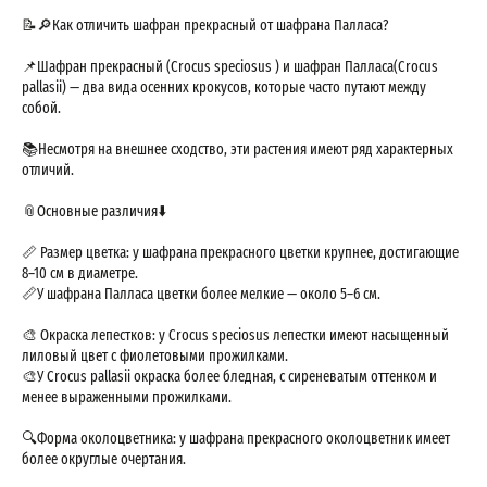
📝🔎Как отличить шафран прекрасный от шафрана Палласа?
📌Шафран прекрасный (Crocus speciosus ) и шафран Палласа(Crocus
pallasii) — два вида осенних крокусов, которые часто путают между
собой.
📚Несмотря на внешнее сходство, эти растения имеют ряд характерных
отличий.
📎Основные различия⬇️
📏 Размер цветка: у шафрана прекрасного цветки крупнее, достигающие
8–10 см в диаметре.
📏У шафрана Палласа цветки более мелкие — около 5–6 см.
🎨 Окраска лепестков: у Crocus speciosus лепестки имеют насыщенный
лиловый цвет с фиолетовыми прожилками.
🎨У Crocus pallasii окраска более бледная, с сиреневатым оттенком и
менее выраженными прожилками.
🔍Форма околоцветника: у шафрана прекрасного околоцветник имеет
более округлые очертания.