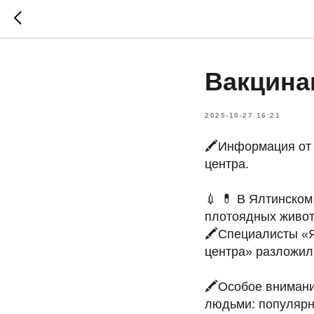
Вакцина
2025-10-27 16:21
🖍️Информация от
центра.
💉 💊 В Ялтинско
плотоядных живот
🖍️Специалисты «
центра» разложил
🖍️Особое внимани
людьми: популярн