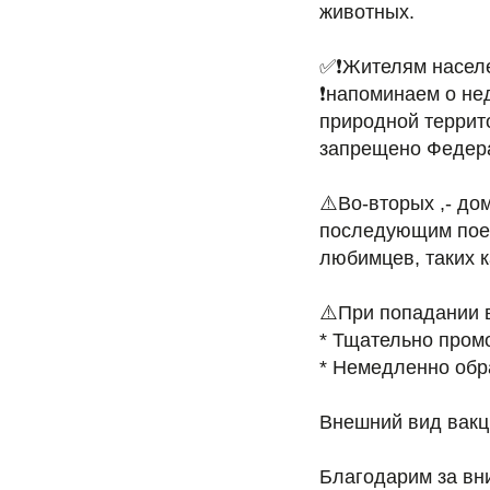
животных.
✅❗️Жителям насел
❗️напоминаем о н
природной террито
запрещено Федер
⚠️Во-вторых ,- д
последующим поед
любимцев, таких к
⚠️При попадании 
* Тщательно пром
* Немедленно обр
Внешний вид вакц
Благодарим за вн