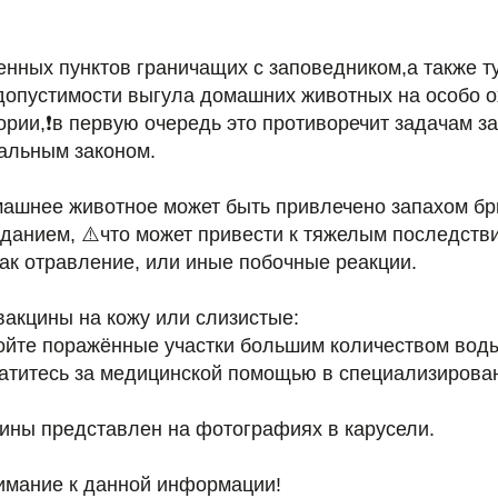
енных пунктов граничащих с заповедником,а также т
едопустимости выгула домашних животных на особо 
рии,❗️в первую очередь это противоречит задачам з
альным законом.
омашнее животное может быть привлечено запахом бр
анием, ⚠️что может привести к тяжелым последств
ак отравление, или иные побочные реакции.
вакцины на кожу или слизистые:
ойте поражённые участки большим количеством вод
атитесь за медицинской помощью в специализирова
ины представлен на фотографиях в карусели.
имание к данной информации!