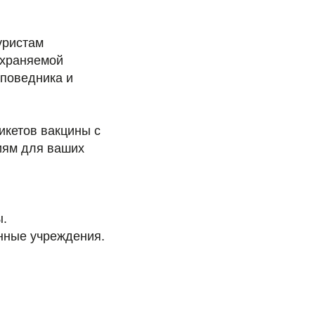
уристам
охраняемой
аповедника и
икетов вакцины с
иям для ваших
ы.
нные учреждения.