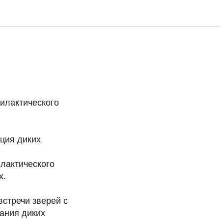
илактического
ция диких
лактического
х.
встречи зверей с
ания диких