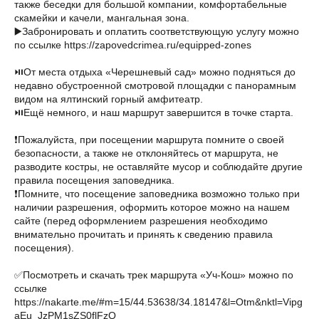
также беседки для большой компании, комфортабельные
скамейки и качели, мангальная зона.
▶️Забронировать и оплатить соответствующую услугу можно
по ссылке https://zapovedcrimea.ru/equipped-zones
⏯️От места отдыха «Черешневый сад» можно подняться до
недавно обустроенной смотровой площадки с панорамным
видом на ялтинский горный амфитеатр.
⏯️Ещё немного, и наш маршрут завершится в точке старта.
❗️Пожалуйста, при посещении маршрута помните о своей
безопасности, а также не отклоняйтесь от маршрута, не
разводите костры, не оставляйте мусор и соблюдайте другие
правила посещения заповедника.
❗️Помните, что посещение заповедника возможно только при
наличии разрешения, оформить которое можно на нашем
сайте (перед оформлением разрешения необходимо
внимательно прочитать и принять к сведению правила
посещения).
✅Посмотреть и скачать трек маршрута «Уч-Кош» можно по
ссылке
https://nakarte.me/#m=15/44.53638/34.18147&l=Otm&nktl=Vipg
aEu_JzPM1sZS0flFzQ