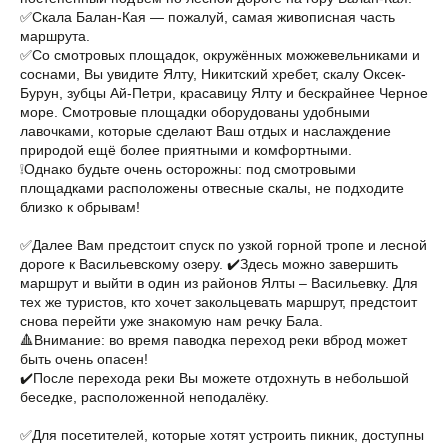
✅Скала Балан-Кая — пожалуй, самая живописная часть
маршрута.
✅Со смотровых площадок, окружённых можжевельниками и
соснами, Вы увидите Ялту, Никитский хребет, скалу Оксек-
Бурун, зубцы Ай-Петри, красавицу Ялту и бескрайнее Черное
море. Смотровые площадки оборудованы удобными
лавочками, которые сделают Ваш отдых и наслаждение
природой ещё более приятными и комфортными.
❕Однако будьте очень осторожны: под смотровыми
площадками расположены отвесные скалы, не подходите
близко к обрывам!
✅Далее Вам предстоит спуск по узкой горной тропе и лесной
дороге к Васильевскому озеру. ✔️Здесь можно завершить
маршрут и выйти в один из районов Ялты – Васильевку. Для
тех же туристов, кто хочет закольцевать маршрут, предстоит
снова перейти уже знакомую нам речку Бала.
🔺Внимание: во время паводка переход реки вброд может
быть очень опасен!
✔️После перехода реки Вы можете отдохнуть в небольшой
беседке, расположенной неподалёку.
✅Для посетителей, которые хотят устроить пикник, доступны