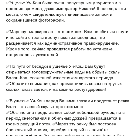
✅Ущелье Уч-Кош было очень популярным у туристов и в
прежние времена, даже император Николай II посещал эти
места, о чём свидетельствуют дневниковые записи и
сохранившиеся фотографии.
✅Маршрут маркирован – это поможет Вам не сбиться с пути
и не сойти с тропы в зону покоя заповедника, что
расценивается как административное правонарушение.
❕Кроме того, сейчас проводятся работы по установке
стационарных указателей.
✅По пути от беседки в ущелье Уч-Кош Вам будут
открываться головокружительные виды на обрывы скалы
Балан-Кая, сложенной известняком юрского периода.
✅Обратите внимание, как примостились сосны на крутых
скалах: оказывается, и на камнях растут деревья!
✅В ущелье Уч-Кош перед Вашими глазами предстанет речка
Бала – «главный скульптор» этих мест.
✅Обычно она представляет собой небольшой ручеек, но в
период снеготаяния и обильных дождей превращается в
грозно ревущий поток. ✅Через эту речку был построен
бревенчатый мостик, перейдя который вы начнёте
постепенный подъём по лесной дороге на гору Балан-Кая.