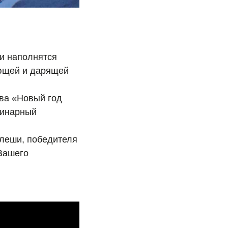
 и наполнятся
ающей и дарящей
тва «Новый год
линарный
Алеши, победителя
 Вашего