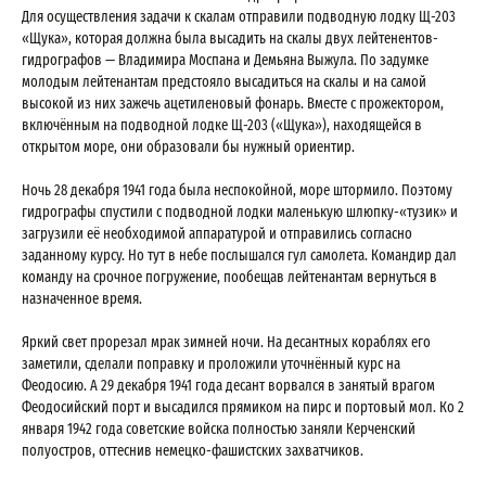
Для осуществления задачи к скалам отправили подводную лодку Щ-203
«Щука», которая должна была высадить на скалы двух лейтенентов-
гидрографов — Владимира Моспана и Демьяна Выжула. По задумке
молодым лейтенантам предстояло высадиться на скалы и на самой
высокой из них зажечь ацетиленовый фонарь. Вместе с прожектором,
включённым на подводной лодке Щ-203 («Щука»), находящейся в
открытом море, они образовали бы нужный ориентир.
Ночь 28 декабря 1941 года была неспокойной, море штормило. Поэтому
гидрографы спустили с подводной лодки маленькую шлюпку-«тузик» и
загрузили её необходимой аппаратурой и отправились согласно
заданному курсу. Но тут в небе послышался гул самолета. Командир дал
команду на срочное погружение, пообещав лейтенантам вернуться в
назначенное время.
Яркий свет прорезал мрак зимней ночи. На десантных кораблях его
заметили, сделали поправку и проложили уточнённый курс на
Феодосию. А 29 декабря 1941 года десант ворвался в занятый врагом
Феодосийский порт и высадился прямиком на пирс и портовый мол. Ко 2
января 1942 года советские войска полностью заняли Керченский
полуостров, оттеснив немецко-фашистских захватчиков.