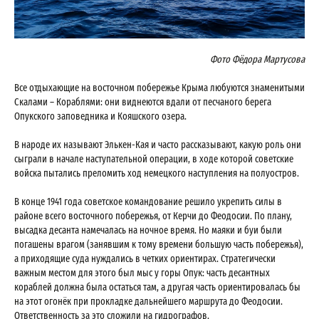
Фото Фёдора Мартусова
Все отдыхающие на восточном побережье Крыма любуются знаменитыми
Скалами – Кораблями: они виднеются вдали от песчаного берега
Опукского заповедника и Кояшского озера.
В народе их называют Элькен-Кая и часто рассказывают, какую роль они
сыграли в начале наступательной операции, в ходе которой советские
войска пытались преломить ход немецкого наступления на полуостров.
В конце 1941 года советское командование решило укрепить силы в
районе всего восточного побережья, от Керчи до Феодосии. По плану,
высадка десанта намечалась на ночное время. Но маяки и буи были
погашены врагом (занявшим к тому времени большую часть побережья),
а приходящие суда нуждались в четких ориентирах. Стратегически
важным местом для этого был мыс у горы Опук: часть десантных
кораблей должна была остаться там, а другая часть ориентировалась бы
на этот огонёк при прокладке дальнейшего маршрута до Феодосии.
Ответственность за это сложили на гидрографов.