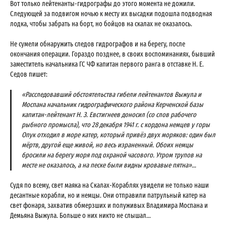
Вот только лейтенанты-гидрографы до этого момента не дожили.
Следующей за подвигом ночью к месту их высадки подошла подводная
лодка, чтобы забрать на борт, но бойцов на скалах не оказалось.
Не сумели обнаружить следов гидрографов и на берегу, после
окончания операции. Гораздо позднее, в своих воспоминаниях, бывший
заместитель начальника ГС ЧФ капитан первого ранга в отставке Н. Е.
Седов пишет:
«Расследовавший обстоятельства гибели лейтенантов Выжула и
Моспана начальник гидрографического района Керченской базы
капитан-лейтенант Н. З. Евстигнеев доносил (со слов рабочего
рыбного промысла), что 28 декабря 1941 г. с кордона немцев у горы
Опук отходил в море катер, который привёз двух моряков: один был
мёртв, другой еще живой, но весь израненный. Обоих немцы
бросили на берегу моря под охраной часового. Утром трупов на
месте не оказалось, а на песке были видны кровавые пятна»…
Судя по всему, свет маяка на Скалах-Кораблях увидели не только наши
десантные корабли, но и немцы. Они отправили патрульный катер на
свет фонаря, захватив обмерзших и полуживых Владимира Моспана и
Демьяна Выжула. Больше о них никто не слышал...