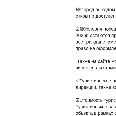
🚫Перед выходом 
открыт и доступе
☑️🟢Условия посе
2025г. остаются 
все граждане ,им
право на оформле
▫️Также на сайте 
числе со льготами
☑️Туристическое 
дирекции, также 
☑️Стоимость турис
Туристическое ра
объекта в рамках 