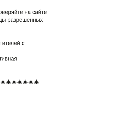
веряйте на сайте
ицы разрешенных
тителей с
тивная
🎄🎄🎄🎄🎄🎄🎄