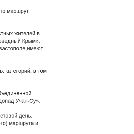
то маршрут
стных жителей в
поведный Крым»,
евастополе,имеют
х категорий, в том
объединенной
допад Учан-Су».
етовой день.
го) маршрута и