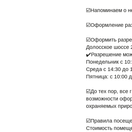
☑️Напоминаем о н
☑️Оформление разр
☑️Оформить разреш
Долосское шоссе 2
✔️Разрешение мож
Понедельник с 10:
Среда с 14:30 до 1
Пятница: с 10:00 д
☑️До тех пор, вс
возможности офор
охраняемых приро
☑️Правила посеще
Стоимость помеще