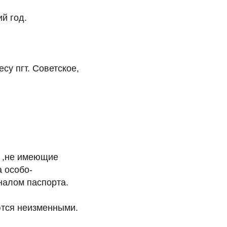
й год.
су пгт. Советское,
и ,не имеющие
 особо-
налом паспорта.
ются неизменными.