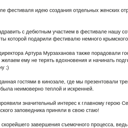
сле фестиваля идею создания отдельных женских от
оздравить с дебютным участием в фестивале нашу с
оты которой подарили фестивалю немного крымского
директора Артура Мурзаханова также порадовали го
 желаем ему не терять вдохновения и начинать подг
у ;)
данная гостями в кинозале, где мы презентовали т
 была неимоверно теплой и искренней.
проявили значительный интерес к главному герою Се
ского заповедника приняли в свою стаю!
 скорейшего завершения съемочного процесса, ведь