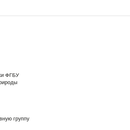
ки ФГБУ
природы
вную группу