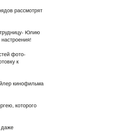
рядов рассмотрят
отрудницу- Юлию
 настроения!
стей фото-
отовку к
рейлер кинофильма
ргею, которого
 даже