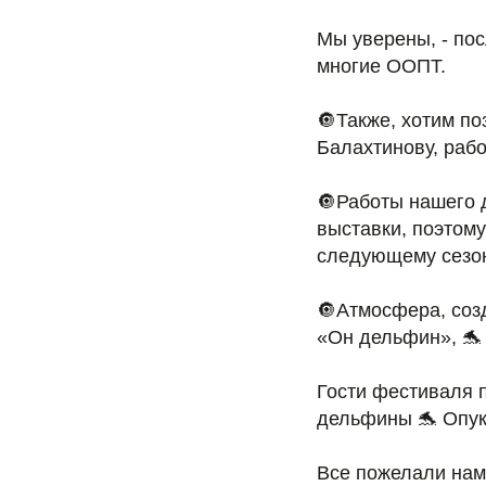
Мы уверены, - по
многие ООПТ.
🔘Также, хотим п
Балахтинову, раб
🔘Работы нашего 
выставки, поэтому
следующему сезон
🔘Атмосфера, соз
«Он дельфин», 🐬
Гости фестиваля 
дельфины 🐬 Опук
Все пожелали нам