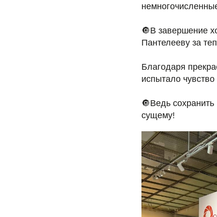
немногочисленные
🔘В завершение х
Пантелееву за те
Благодаря прекра
испытало чувство 
🔘Ведь сохранить
сущему!