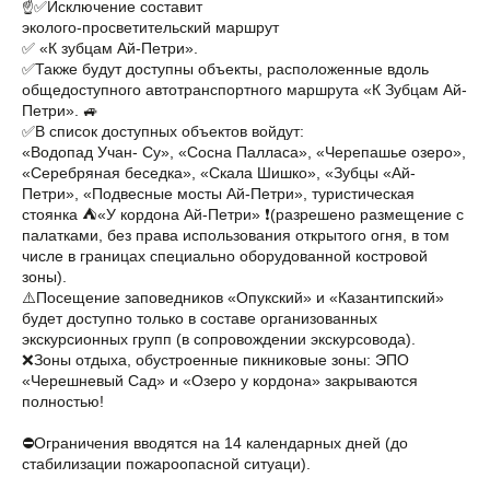
☝️✅Исключение составит
эколого-просветительский маршрут
✅ «К зубцам Ай-Петри».
✅Также будут доступны объекты, расположенные вдоль
общедоступного автотранспортного маршрута «К Зубцам Ай-
Петри». 🚙
✅В список доступных объектов войдут:
«Водопад Учан- Су», «Сосна Палласа», «Черепашье озеро»,
«Серебряная беседка», «Скала Шишко», «Зубцы «Ай-
Петри», «Подвесные мосты Ай-Петри», туристическая
стоянка ⛺️«У кордона Ай-Петри» ❗️(разрешено размещение с
палатками, без права использования открытого огня, в том
числе в границах специально оборудованной костровой
зоны).
⚠️Посещение заповедников «Опукский» и «Казантипский»
будет доступно только в составе организованных
экскурсионных групп (в сопровождении экскурсовода).
❌Зоны отдыха, обустроенные пикниковые зоны: ЭПО
«Черешневый Сад» и «Озеро у кордона» закрываются
полностью!
⛔️Ограничения вводятся на 14 календарных дней (до
стабилизации пожароопасной ситуаци).