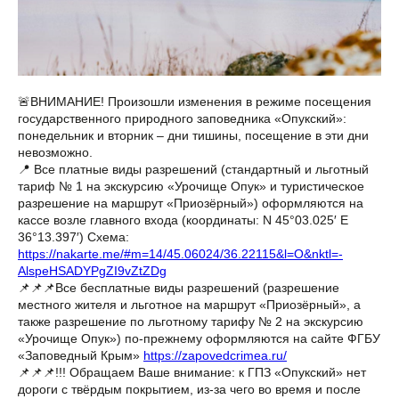
🚨ВНИМАНИЕ! Произошли изменения в режиме посещения
государственного природного заповедника «Опукский»:
понедельник и вторник – дни тишины, посещение в эти дни
невозможно.
📍 Все платные виды разрешений (стандартный и льготный
тариф № 1 на экскурсию «Урочище Опук» и туристическое
разрешение на маршрут «Приозёрный») оформляются на
кассе возле главного входа (координаты: N 45°03.025′ E
36°13.397′) Схема:
https://nakarte.me/#m=14/45.06024/36.22115&l=O&nktl=-
AlspeHSADYPgZI9vZtZDg
📌📌📌Все бесплатные виды разрешений (разрешение
местного жителя и льготное на маршрут «Приозёрный», а
также разрешение по льготному тарифу № 2 на экскурсию
«Урочище Опук») по-прежнему оформляются на сайте ФГБУ
«Заповедный Крым»
https://zapovedcrimea.ru/
📌📌📌!!! Обращаем Ваше внимание: к ГПЗ «Опукский» нет
дороги с твёрдым покрытием, из-за чего во время и после