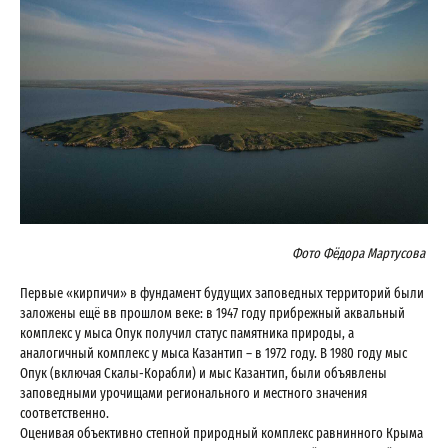
Фото Фёдора Мартусова
Первые «кирпичи» в фундамент будущих заповедных территорий были
заложены ещё вв прошлом веке: в 1947 году прибрежный аквальный
комплекс у мыса Опук получил статус памятника природы, а
аналогичный комплекс у мыса Казантип – в 1972 году. В 1980 году мыс
Опук (включая Скалы-Корабли) и мыс Казантип, были объявлены
заповедными урочищами регионального и местного значения
соответственно.
Оценивая объективно степной природный комплекс равнинного Крыма