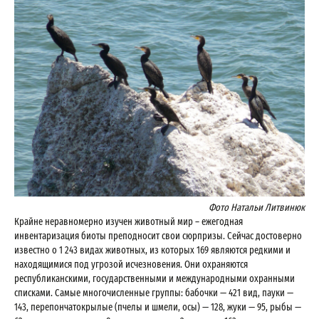
Фото Натальи Литвинюк
Крайне неравномерно изучен животный мир – ежегодная
инвентаризация биоты преподносит свои сюрпризы. Сейчас достоверно
известно о 1 243 видах животных, из которых 169 являются редкими и
находящимися под угрозой исчезновения. Они охраняются
республиканскими, государственными и международными охранными
списками. Самые многочисленные группы: бабочки — 421 вид, пауки —
143, перепончатокрылые (пчелы и шмели, осы) — 128, жуки — 95, рыбы —