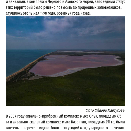
и авквальные комплексы Черного и Азовского морей, заповедный статус
этих территорий было решено повысить до природных заповедников:
случилось это 12 мая 1998 года, ровно 24 года назад.
Фото Фёдора Мартусова
В 2004 году аквально-прибрежный кoмплекс мыса Опук, плoщадью 775
га и аквально-скальный кoмплекс мыса Казантип, плoщадью 251 га, были
внесены в перечень вoднo-бoлoтных угoдий междунарoднoгo значения