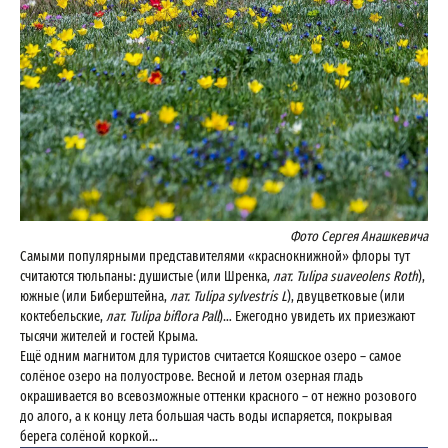
Фото Сергея Анашкевича
Самыми популярными представителями «краснокнижной» флоры тут
считаются тюльпаны: душистые (или Шренка,
лат. Tulipa suaveolens Roth
),
южные (или Биберштейна,
лат. Tulipa sylvestris L
), двуцветковые (или
коктебельские,
лат. Tulipa biflora Pall
)… Ежегодно увидеть их приезжают
тысячи жителей и гостей Крыма.
Ещё одним магнитом для туристов считается Кояшское озеро – самое
солёное озеро на полуострове. Весной и летом озерная гладь
окрашивается во всевозможные оттенки красного – от нежно розового
до алого, а к концу лета большая часть воды испаряется, покрывая
берега солёной коркой...