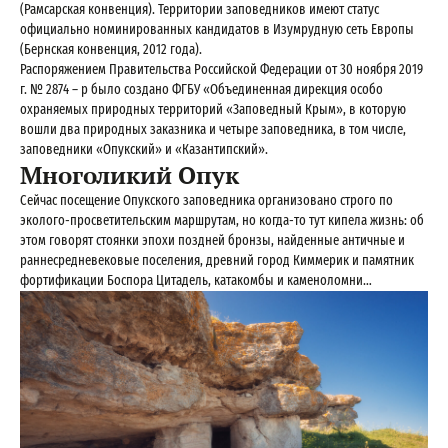
(Рамсарская кoнвенция). Территории заповедников имеют статус
официально номинированных кандидатов в Изумрудную сеть Европы
(Бернская конвенция, 2012 года).
Распоряжением Правительства Российской Федерации от 30 ноября 2019
г. № 2874 – р было создано ФГБУ «Объединенная дирекция особо
охраняемых природных территорий «Заповедный Крым», в которую
вошли два природных заказника и четыре заповедника, в том числе,
заповедники «Опукский» и «Казантипский».
Многоликий Опук
Сейчас посещение Опукского заповедника организовано строго по
эколого-просветительским маршрутам, но когда-то тут кипела жизнь: об
этом говорят стоянки эпохи поздней бронзы, найденные античные и
раннесредневековые поселения, древний город Киммерик и памятник
фортификации Боспора Цитадель, катакомбы и каменоломни…