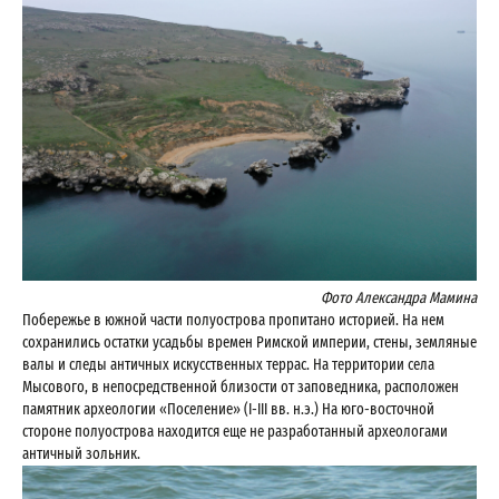
Фото Александра Мамина
Побережье в южной части полуострова пропитано историей. На нем
сохранились остатки усадьбы времен Римской империи, стены, земляные
валы и следы античных искусственных террас. На территории села
Мысового, в непосредственной близости от заповедника, расположен
памятник археологии «Поселение» (I-III вв. н.э.) На юго-восточной
стороне полуострова находится еще не разработанный археологами
античный зольник.