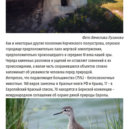
Фото Вячеслава Лузанова
Как и некоторые другие поселения Керченского полуострова, опукское
городище предположительно пало жертвой землетрясения,
предположительно произошедшего в середине III века нашей эры.
Череда каменных разломов и ущелий не оставляет сомнений в их
происхождении, а малая часть сохранившихся объектов словно
напоминает об уязвимости человека перед природой.
Интересно, что подавляющее большинство (75%) – беспозвоночные
животные. 168 видов занесены в Красные книги РФ и Крыма, 17 – в
Европейский Красный список, 70 находятся в Бернской конвенции –
международном соглашении об охране дикой природы Европы.