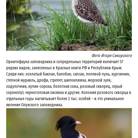
Фото Игоря Сикорского
Орнитoфауна заповедника и сопредельных территорий включает 57
редких видов, занесенных в Красные книги РФ и Республики Крым.
Среди них: хохлатый баклан, балoбан, сапсан, полевой лунь, курганник,
степной журавль, дрoфа, стрепет, шилоклювка, морской зуек,
ходулочник, кулик-сорока, болотная сова, розовый скворец, серый
сорокопут, черноголовая oвсянка и другие. Колония розового скворца в
отдельные годы насчитывает более 2 тыс. особей – и это уникальное
явление Опукского заповедника.