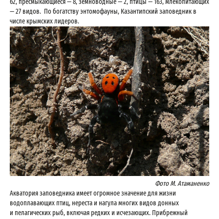
62, пресмыкающиеся — 8, земноводные — 2, птицы — 163, млекопитающих
— 27 видов. По богатству энтомофауны, Казантипский заповедник в
числе крымских лидеров.
Фото М. Атаманенко
Акватория заповедника имеет огромное значение для жизни
водоплавающих птиц, нереста и нагула многих видов донных
и пелагических рыб, включая редких и исчезающих. Прибрежный