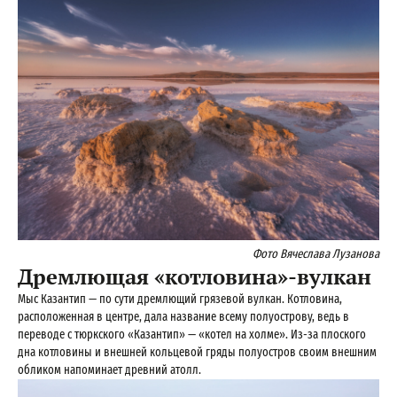
Фото Вячеслава Лузанова
Дремлющая «котловина»-вулкан
Мыс Казантип — по сути дремлющий грязевой вулкан. Котловина,
расположенная в центре, дала название всему полуострову, ведь в
переводе с тюркского «Казантип» — «котел на холме». Из-за плоского
дна котловины и внешней кольцевой гряды полуостров своим внешним
обликом напоминает древний атолл.