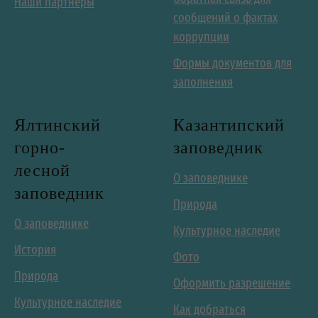
Наши партнеры
сообщений о фактах
коррупции
Формы документов для
заполнения
Ялтинский
Казантипский
горно-
заповедник
лесной
О заповеднике
заповедник
Природа
О заповеднике
Культурное наследие
История
Фото
Природа
Оформить разрешение
Культурное наследие
Как добраться