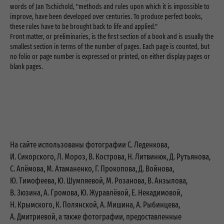
words of Jan Tschichold, "methods and rules upon which it is impossible to
improve, have been developed over centuries. To produce perfect books,
these rules have to be brought back to life and applied."
Front matter, or preliminaries, is the first section of a book and is usually the
smallest section in terms of the number of pages. Each page is counted, but
no folio or page number is expressed or printed, on either display pages or
blank pages.
На сайте использован
ы фотографии С. Леденкова,
И. Сикорского, Л. Мороз, В. Кострова, Н. Литвинюк, Д. Рутьянова,
С. Алёмова, М. Атаманенко, Г. Прокопова, Д. Войнова,
Ю. Тимофеева, Ю. Шумляевой, М. Розанова, В. Анзылова,
В. Зюзина, А. Громова, Ю. Журавлёвой, Е. Некадимовой,
Н. Крымского, К. Полянской, А. Мишина, А. Рыбинцева,
А. Дмитриевой, а также фотографии, предоставленные