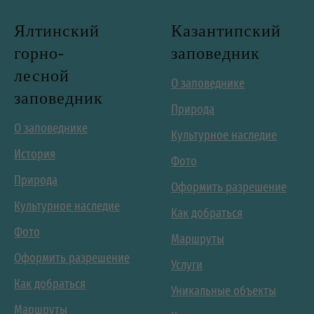
Ялтинский
Казантипский
горно-
заповедник
лесной
О заповеднике
заповедник
Природа
О заповеднике
Культурное наследие
История
Фото
Природа
Оформить разрешение
Культурное наследие
Как добраться
Фото
Маршруты
Оформить разрешение
Услуги
Как добраться
Уникальные объекты
Маршруты