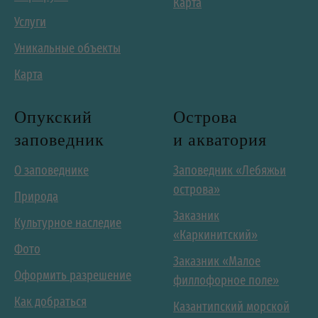
Карта
Услуги
Уникальные объекты
Карта
Опукский
Острова
заповедник
и акватория
О заповеднике
Заповедник «Лебяжьи
острова»
Природа
Заказник
Культурное наследие
«Каркинитский»
Фото
Заказник «Малое
Оформить разрешение
филлофорное поле»
Как добраться
Казантипский морской