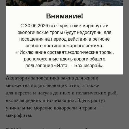
Внимание!
С 30.06.2026 все туристские маршруты и
экологические тропы будут недоступны для
посещения на период действия в регионе
особого противопожарного режима.
✅Исключение составят:экологические тропы,
расположенные вдоль дороги общего
4.
Акватория заповедника
пользования «Ялта — Бахчисарай».
Акватория заповедника важна для жизни
множества водоплавающих птиц, а также
для нереста и нагула донных и пелагических рыб,
включая редких и исчезающих. Здесь растут
уникальные морские водоросли и травы —
макрофиты.