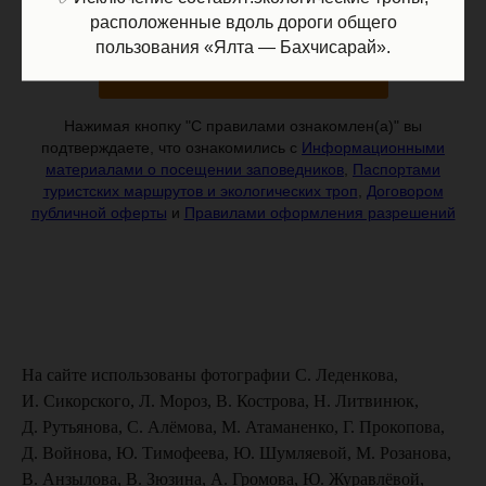
расположенные вдоль дороги общего
пользования «Ялта — Бахчисарай».
✓ С правилами ознакомлен(а)
Нажимая кнопку "С правилами ознакомлен(а)" вы
подтверждаете, что ознакомились с
Информационными
материалами о посещении заповедников
,
Паспортами
туристских маршрутов и экологических троп
,
Договором
публичной оферты
и
Правилами оформления разрешений
На сайте использован
ы фотографии С. Леденкова,
И. Сикорского, Л. Мороз, В. Кострова, Н. Литвинюк,
Д. Рутьянова, С. Алёмова, М. Атаманенко, Г. Прокопова,
Д. Войнова, Ю. Тимофеева, Ю. Шумляевой, М. Розанова,
В. Анзылова, В. Зюзина, А. Громова, Ю. Журавлёвой,