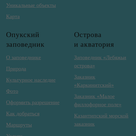
Уникальные объекты
Карта
Опукский
Острова
заповедник
и акватория
О заповеднике
Заповедник «Лебяжьи
острова»
Природа
Заказник
Культурное наследие
«Каркинитский»
Фото
Заказник «Малое
Оформить разрешение
филлофорное поле»
Как добраться
Казантипский морской
заказник
Маршруты