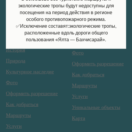
экологические тропы будут недоступны для
горно-
заповедник
посещения на период действия в регионе
лесной
особого противопожарного режима.
О заповеднике
заповедник
✅Исключение составят:экологические тропы,
Природа
расположенные вдоль дороги общего
О заповеднике
пользования «Ялта — Бахчисарай».
Культурное наследие
История
Фото
Природа
Оформить разрешение
Культурное наследие
Как добраться
Фото
Маршруты
Оформить разрешение
Услуги
Как добраться
Уникальные объекты
Маршруты
Карта
Услуги