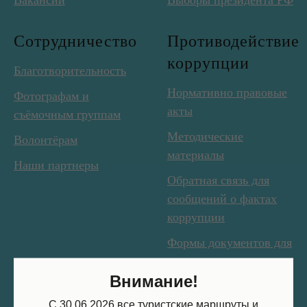
Вакансии
Выборы президента РФ
Сотрудничество
Противодействие
коррупции
Благотворительность
Нормативно правовые
Фотографам и
акты
съёмочным группам
Методические
Волонтёрам
материалы
Наши партнеры
Обратная связь для
сообщений о фактах
коррупции
Формы документов для
заполнения
Внимание!
Ялтинский
Казантипский
С 30.06.2026 все туристские маршруты и