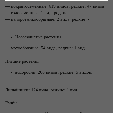
— покрытосеменные: 619 видов, редкие: 47 видов;
— голосеменные: 1 вид, редкие: -.
— папоротникообразные: 2 вида, редкие: -.
Несосудистые растения:
— мохообразные: 54 вида, редкие: 1 вид.
Низшие растения:
водоросли: 208 видов, редкие: 5 видов.
Лишайники:
124 вида, редкие: 1 вид.
Грибы: