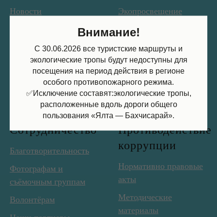
Новости
Экопросвещение
Об организации
Наука
Внимание!
Руководство
Охрана
С 30.06.2026 все туристские маршруты и
экологические тропы будут недоступны для
Документы
Обращение с отходами
посещения на период действия в регионе
особого противопожарного режима.
Контакты
ЕИС закупки
✅Исключение составят:экологические тропы,
Вакансии
Выборы президента РФ
расположенные вдоль дороги общего
пользования «Ялта — Бахчисарай».
Сотрудничество
Противодействие
коррупции
Благотворительность
Нормативно правовые
Фотографам и
акты
съёмочным группам
Методические
Волонтёрам
материалы