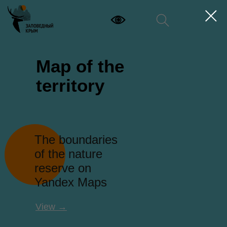
Map of the
territory
The boundaries
of the nature
reserve on
Yandex Maps
View →