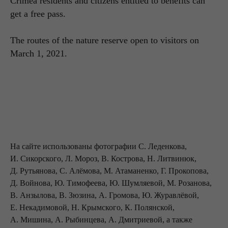
Crimea residents and citizens entitled to benefits can
get a free pass.
The routes of the nature reserve open to visitors on
March 1, 2021.
На сайте использован
ы фотографии С. Леденкова,
И. Сикорского, Л. Мороз, В. Кострова, Н. Литвинюк,
Д. Рутьянова, С. Алёмова, М. Атаманенко, Г. Прокопова,
Д. Войнова, Ю. Тимофеева, Ю. Шумляевой, М. Розанова,
В. Анзылова, В. Зюзина, А. Громова, Ю. Журавлёвой,
Е. Некадимовой, Н. Крымского, К. Полянской,
А. Мишина, А. Рыбинцева, А. Дмитриевой, а также