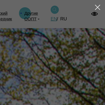
ский
Другие
EN
RU
/
ведник
ООПТ