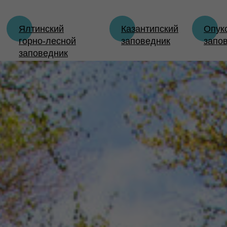
Ялтинский
Казантипский
Опук
горно-лесной
заповедник
запо
заповедник