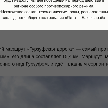
будут недоступны для посещения на период действия в
регионе особого противопожарного режима.
Исключение составят:экологические тропы, расположенн
вдоль дороги общего пользования «Ялта — Бахчисарай».
кий маршрут «Гурзуфская дорога» — самый про
м», его длина составляет 15,4 км. Маршрут н
енного над Гурзуфом, и идёт плавным серпанти