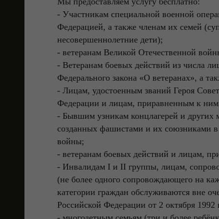
Мы предоставляем услугу бесплатно:
- Участникам специальной военной опер
Федерацией, а также членам их семей (суп
несовершеннолетние дети);
- ветеранам Великой Отечественной войн
- Ветеранам боевых действий из числа лиц
Федерального закона «О ветеранах», а так
- Лицам, удостоенным званий Героя Совет
Федерации и лицам, приравненным к ним
- Бывшим узникам концлагерей и других 
созданных фашистами и их союзниками в
войны;
- ветеранам боевых действий и лицам, п
- Инвалидам I и II группы, лицам, сопро
(не более одного сопровождающего на ка
категории граждан обслуживаются вне оче
Российской Федерации от 2 октября 1992 
- многодетным семьям (три и более ребёнка