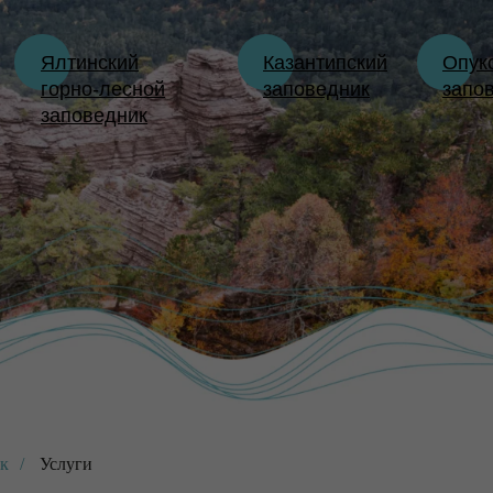
Ялтинский
Казантипский
Опук
горно-лесной
заповедник
запо
заповедник
ик
/
Услуги