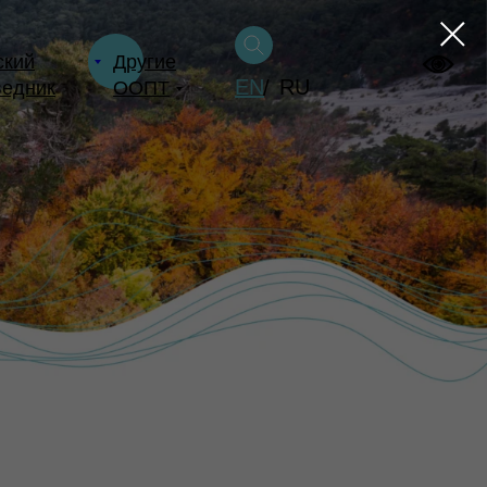
ский
Другие
EN
RU
/
ведник
ООПТ