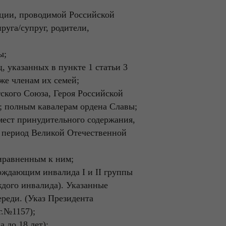
ации, проводимой Российской
руга/супруг, родители,
ы;
, указанных в пункте 1 статьи 3
же членам их семей;
ского Союза, Героя Российской
; полным кавалерам ордена Славы;
мест принудительного содержания,
 период Великой Отечественной
риравненным к ним;
вождающим инвалида I и II группы
ждого инвалида). Указанные
реди. (Указ Президента
г.№1157);
 до 18 лет);