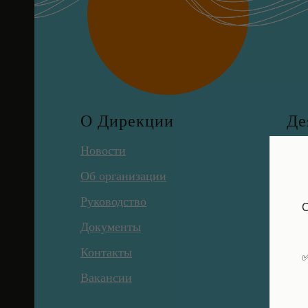
О Дирекции
Де
Новости
Эко
Об организации
Нау
Руководство
Охр
С
Документы
Обр
Контакты
ЕИС
✅
Вакансии
Выб