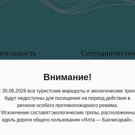
ятельность
Сотрудничеств
просвещение
Благотворительность
Внимание!
ка
Фотографам и съёмоч
группам
ана
 30.06.2026 все туристские маршруты и экологические тро
Волонтёрам
будут недоступны для посещения на период действия в
ащение с отходами
регионе особого противопожарного режима.
Наши партнеры
 закупки
Исключение составят:экологические тропы, расположенн
вдоль дороги общего пользования «Ялта — Бахчисарай».
оры президента РФ