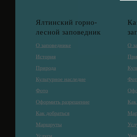
Ялтинский горно-
Ка
лесной заповедник
за
О заповеднике
О з
История
При
Природа
Кул
Культурное наследие
Фот
Фото
Офо
Оформить разрешение
Как
Как добраться
Ма
Маршруты
Усл
Услуги
Уни