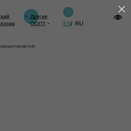
ский
Другие
EN
RU
/
ведник
ООПТ
предоставляется)