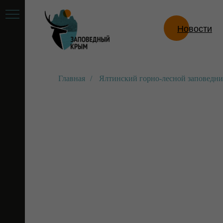
Новости
Главная
/
Ялтинский горно-лесной заповедн
ой
ник