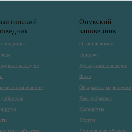
зантипский
Опукский
поведник
заповедник
аповеднике
О заповеднике
рода
Природа
ьтурное наследие
Культурное наследие
о
Фото
рмить разрешение
Оформить разрешение
 добраться
Как добраться
ршруты
Маршруты
уги
Услуги
кальные объекты
Уникальные объекты