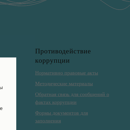
о
Противодействие
коррупции
Нормативно правовые акты
ным
Методические материалы
пы
Обратная связь для сообщений о
фактах коррупции
ые
Формы документов для
заполнения