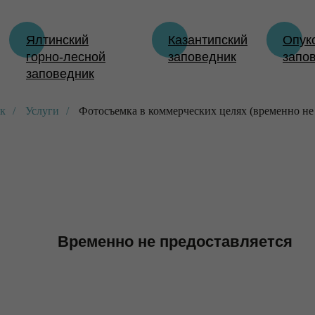
Ялтинский
Казантипский
Опук
горно-лесной
заповедник
запо
заповедник
ик
/
Услуги
/
Фотосъемка в коммерческих целях (временно не 
Временно не предоставляется